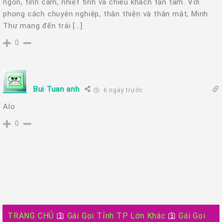
ngon, tình cảm, nhiệt tình và chiều khách tận tâm. Với
phong cách chuyên nghiệp, thân thiện và thân mật, Minh
Thư mang đến trải […]
0
Bui Tuan anh
6 ngày trước
Alo
0
TRANG CHỦ
🛐
Gái Gọi Tỉnh TP Lớn Khác
🛐
Gái Gọi