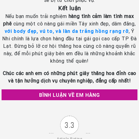
Kết luận
Nếu bạn muốn trải nghiệm
hàng tình cảm làm tình max
phê
cùng một cô nàng gái miền Tây xinh đẹp, dâm đãng,
với body đẹp, vú to, và làn da trắng hồng rạng rỡ
, Ý
Nhi chính là lựa chọn hàng đầu tại gái gọi cao cấp TP Đà
Lạt. Đừng bỏ lỡ cơ hội thăng hoa cùng cô nàng quyến rũ
này, để mỗi phút giây bên em đều là những khoảnh khắc
không thể quên!
Chúc các anh em có những phút giây thăng hoa đỉnh cao
và tận hưởng dịch vụ chuyên nghiệp, đẳng cấp nhất!
BÌNH LUẬN VỀ EM HÀNG
3.3
Article Rating