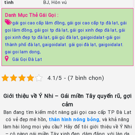
tình
BJ, Hôn vú
Danh Mục Thẻ Gái Gọi :
gái gọi cao cấp lâm đồng,
gái gọi cao cấp tp đà lạt,
gái
gọi lâm đồng,
gái gọi tp đà lạt,
gái gọi xinh đẹp đà lạt,
gái
gọi xinh đẹp tp đà lạt,
gái gú đà lạt,
gaigoidalat-gái gọi
thành phố đà lạt,
gaigoidalat. gái gọi đà lạt,
gaigoidalat.
gai goi lam dong,
Gái Gọi Đà Lạt
4.1/5 - (7 bình chọn)
Giới thiệu về Ý Nhi – Gái miền Tây quyến rũ, gợi
cảm
Bạn đang tìm kiếm một nàng gái gọi cao cấp TP Đà Lạt
có vẻ đẹp mê hồn,
thân hình nóng bỏng
, và khả năng
làm hài lòng mọi yêu cầu? Hãy để tôi giới thiệu về Ý Nhi
– cô nàng gái miền Tây xinh đẹp, dâm đãng, với làn da