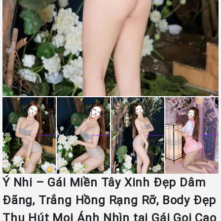
Ý Nhi – Gái Miền Tây Xinh Đẹp Dâm
Đãng, Trắng Hồng Rạng Rỡ, Body Đẹp
Thu Hút Mọi Ánh Nhìn tại Gái Gọi Cao