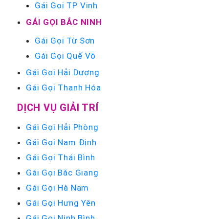
Gái Gọi TP Vinh
GÁI GỌI BẮC NINH
Gái Gọi Từ Sơn
Gái Gọi Quế Võ
Gái Gọi Hải Dương
Gái Gọi Thanh Hóa
DỊCH VỤ GIẢI TRÍ
Gái Gọi Hải Phòng
Gái Gọi Nam Định
Gái Gọi Thái Bình
Gái Gọi Bắc Giang
Gái Gọi Hà Nam
Gái Gọi Hưng Yên
Gái Gọi Ninh Bình