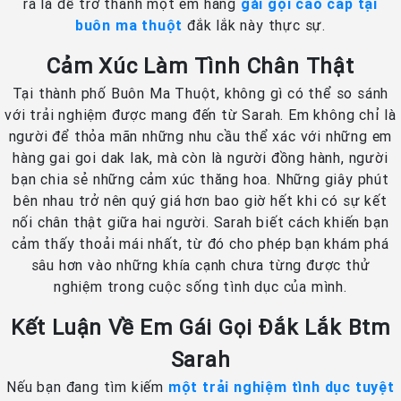
ra là để trở thành một em hàng
gái gọi cao cấp tại
buôn ma thuột
đắk lắk này thực sự.
Cảm Xúc Làm Tình Chân Thật
Tại thành phố Buôn Ma Thuột, không gì có thể so sánh
với trải nghiệm được mang đến từ Sarah. Em không chỉ là
người để thỏa mãn những nhu cầu thể xác với những em
hàng gai goi dak lak, mà còn là người đồng hành, người
bạn chia sẻ những cảm xúc thăng hoa. Những giây phút
bên nhau trở nên quý giá hơn bao giờ hết khi có sự kết
nối chân thật giữa hai người. Sarah biết cách khiến bạn
cảm thấy thoải mái nhất, từ đó cho phép bạn khám phá
sâu hơn vào những khía cạnh chưa từng được thử
nghiệm trong cuộc sống tình dục của mình.
Kết Luận Về Em Gái Gọi Đắk Lắk Btm
Sarah
Nếu bạn đang tìm kiếm
một trải nghiệm tình dục tuyệt