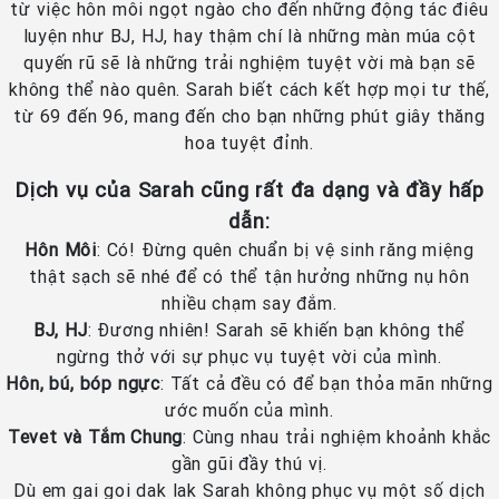
từ việc hôn môi ngọt ngào cho đến những động tác điêu
luyện như BJ, HJ, hay thậm chí là những màn múa cột
quyến rũ sẽ là những trải nghiệm tuyệt vời mà bạn sẽ
không thể nào quên. Sarah biết cách kết hợp mọi tư thế,
từ 69 đến 96, mang đến cho bạn những phút giây thăng
hoa tuyệt đỉnh.
Dịch vụ của Sarah cũng rất đa dạng và đầy hấp
dẫn:
Hôn Môi
: Có! Đừng quên chuẩn bị vệ sinh răng miệng
thật sạch sẽ nhé để có thể tận hưởng những nụ hôn
nhiều chạm say đắm.
BJ, HJ
: Đương nhiên! Sarah sẽ khiến bạn không thể
ngừng thở với sự phục vụ tuyệt vời của mình.
Hôn, bú, bóp ngực
: Tất cả đều có để bạn thỏa mãn những
ước muốn của mình.
Tevet và Tắm Chung
: Cùng nhau trải nghiệm khoảnh khắc
gần gũi đầy thú vị.
Dù em gai goi dak lak Sarah không phục vụ một số dịch