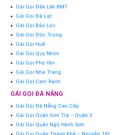
Gái Gọi Đắk Lắk BMT
Gái Gọi Đà Lạt
Gái Gọi Bảo Lộc
Gái Gọi Đức Trọng
Gái Gọi Huế
Gái Gọi Quy Nhơn
Gái Gọi Phú Yên
Gái Gọi Nha Trang
Gái Gọi Cam Ranh
GÁI GỌI ĐÀ NẴNG
Gái Gọi Đà Nẵng Cao Cấp
Gái Gọi Quận Sơn Trà – Quận 3
Gái Gọi Quận Ngũ Hành Sơn
Gái Gọi Quận Thanh Khê – Nguyễn Tất