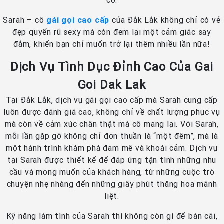
Sarah – cô
gái gọi cao cấp
của Đắk Lắk không chỉ có vẻ
đẹp quyến rũ sexy mà còn đem lại một cảm giác say
đắm, khiến bạn chỉ muốn trở lại thêm nhiều lần nữa!
Dịch Vụ Tình Dục Đỉnh Cao Của Gai
Goi Dak Lak
Tại Đắk Lắk, dịch vụ gái gọi cao cấp mà Sarah cung cấp
luôn được đánh giá cao, không chỉ về chất lượng phục vụ
mà còn về cảm xúc chân thật mà cô mang lại. Với Sarah,
mỗi lần gặp gỡ không chỉ đơn thuần là “một đêm”, mà là
một hành trình khám phá đam mê và khoái cảm. Dịch vụ
tại Sarah được thiết kế để đáp ứng tận tình những nhu
cầu và mong muốn của khách hàng, từ những cuộc trò
chuyện nhẹ nhàng đến những giây phút thăng hoa mãnh
liệt.
Kỹ năng làm tình của Sarah thì không còn gì để bàn cãi,